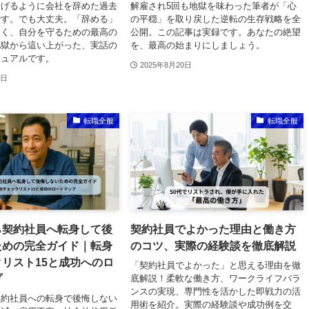
逃げるように会社を辞めた過去
解雇され5回も地獄を味わった筆者が「心
です。でも大丈夫。「辞める」
の平穏」を取り戻した逆転の生存戦略を全
なく、自分を守るための最高の
公開。この記事は実録です。あなたの絶望
地獄から這い上がった、実話の
を、最高の始まりにしましょう。
ニュアルです。
2025年8月20日
2日
転職全般
転職全般
ら契約社員へ転身して後
契約社員でよかった理由と働き方
ための完全ガイド｜転身
のコツ、実際の経験談を徹底解説
リスト15と成功へのロ
「契約社員でよかった」と思える理由を徹
プ
底解説！柔軟な働き方、ワークライフバラ
ンスの実現、専門性を活かした即戦力の活
契約社員への転身で後悔しない
用術を紹介。実際の経験談や成功例を交