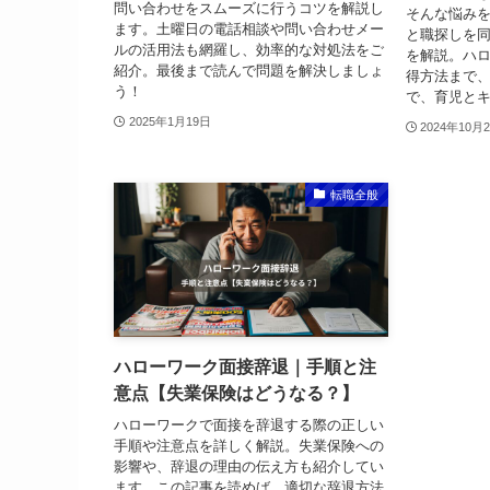
問い合わせをスムーズに行うコツを解説し
そんな悩み
ます。土曜日の電話相談や問い合わせメー
と職探しを
ルの活用法も網羅し、効率的な対処法をご
を解説。ハ
紹介。最後まで読んで問題を解決しましょ
得方法まで
う！
で、育児と
2025年1月19日
2024年10月
転職全般
ハローワーク面接辞退｜手順と注
意点【失業保険はどうなる？】
ハローワークで面接を辞退する際の正しい
手順や注意点を詳しく解説。失業保険への
影響や、辞退の理由の伝え方も紹介してい
ます。この記事を読めば、適切な辞退方法