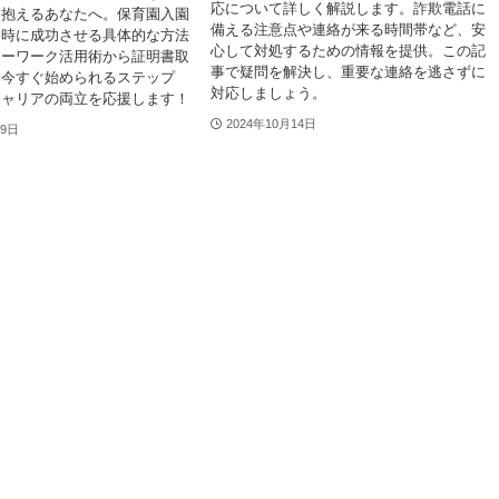
応について詳しく解説します。詐欺電話に
を抱えるあなたへ。保育園入園
備える注意点や連絡が来る時間帯など、安
同時に成功させる具体的な方法
心して対処するための情報を提供。この記
ローワーク活用術から証明書取
事で疑問を解決し、重要な連絡を逃さずに
、今すぐ始められるステップ
対応しましょう。
キャリアの両立を応援します！
2024年10月14日
29日