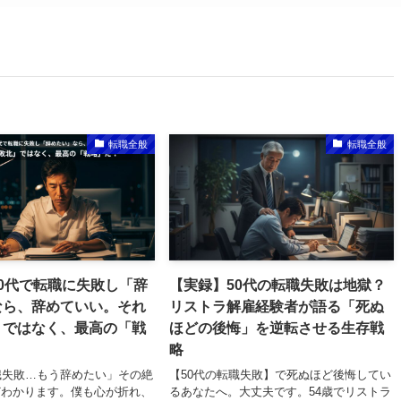
転職全般
転職全般
0代で転職に失敗し「辞
【実録】50代の転職失敗は地獄？
なら、辞めていい。それ
リストラ解雇経験者が語る「死ぬ
」ではなく、最高の「戦
ほどの後悔」を逆転させる生存戦
略
職失敗…もう辞めたい」その絶
【50代の転職失敗】で死ぬほど後悔してい
どわかります。僕も心が折れ、
るあなたへ。大丈夫です。54歳でリストラ