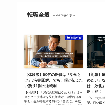
転職全般
– category –
転職全般
【体験談】50代の転職は「やめと
【朗報】5
け」が9割正解。でも、僕が伝えた
めたい」
い残り1割の逆転劇
は「敗北
略」だ！
【体験談】「50代の転職はやめとけ」は本
当か？一度地獄を見た筆者が、後悔する9
「50代で転
割と人生が好転する1割の「分岐点」を教
望、痛いほ