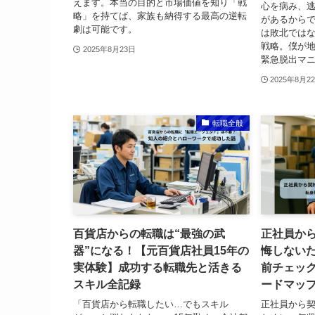
えます。本当の目的と市場価値を知り「戦
心を病み、
略」を持てば、家族も納得する最高の逆転
があるから
劇は可能です。
は敗北では
戦略。僕が
2025年8月23日
緊急脱出マ
2025年8月2
転職全般
百貨店からの転職は“最強の武
正社員か
器”になる！【元百貨店社員15年の
悔しない
実体験】成功する転職先と活きる
前チェック
スキル全記録
ードマッ
「百貨店から転職したい…でもスキル
正社員から