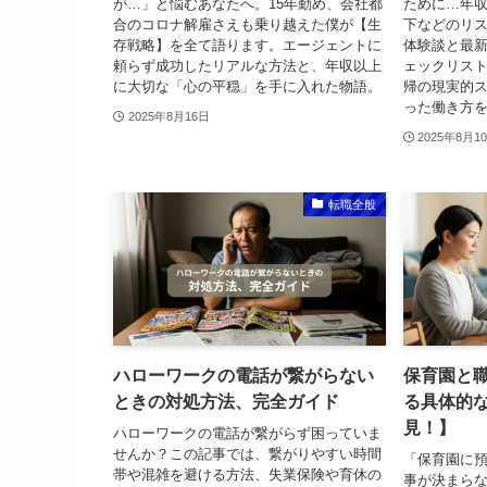
が…」と悩むあなたへ。15年勤め、会社都
ために…年
合のコロナ解雇さえも乗り越えた僕が【生
下などのリ
存戦略】を全て語ります。エージェントに
体験談と最
頼らず成功したリアルな方法と、年収以上
ェックリス
に大切な「心の平穏」を手に入れた物語。
帰の現実的
った働き方
2025年8月16日
2025年8月1
転職全般
ハローワークの電話が繋がらない
保育園と
ときの対処方法、完全ガイド
る具体的
見！】
ハローワークの電話が繋がらず困っていま
せんか？この記事では、繋がりやすい時間
「保育園に
帯や混雑を避ける方法、失業保険や育休の
事が決まら