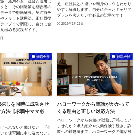
収減・雇用不安・社会的信用低
え、正社員との違いや転身のコツもわかり
スクと、その回避策を経験者の
やすく解説します。自分に合ったキャリア
新データで徹底解説。契約前チ
プランを考えたい方必見の記事です！
トやメリット活用法、正社員復
ステップまで網羅し、自分に合
2025年1月26日
を見極める実践ガイド。
0日
転職全般
転職全般
職探しを同時に成功させ
ハローワークから電話がかかって
な方法【求職中ママ必
くる理由と正しい対応方法
ハローワークから突然の電話に戸惑ってい
ませんか？求人紹介や失業保険手続き、詐
預けられないと働けない」「仕
欺への対処法まで、ハローワークの電話対
ないと保育園に申し込めない」