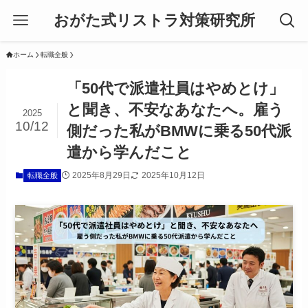
おがた式リストラ対策研究所
ホーム
転職全般
「50代で派遣社員はやめとけ」
と聞き、不安なあなたへ。雇う
2025
10/12
側だった私がBMWに乗る50代派
遣から学んだこと
2025年8月29日
2025年10月12日
転職全般